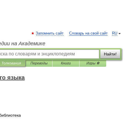
Запомнить сайт
Словарь на свой сайт
RU
едии на Академике
Найти!
Толкования
Переводы
Книги
Игры ⚽
го языка
библиотека